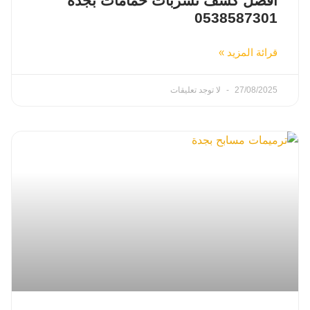
أفضل كشف تسربات حمامات بجدة
0538587301
قرائة المزيد »
27/08/2025
لا توجد تعليقات